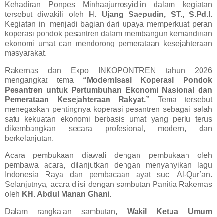
Kehadiran Ponpes Minhaajurrosyidiin dalam kegiatan
tersebut diwakili oleh
H. Ujang Saepudin, ST., S.Pd.I.
Kegiatan ini menjadi bagian dari upaya memperkuat peran
koperasi pondok pesantren dalam membangun kemandirian
ekonomi umat dan mendorong pemerataan kesejahteraan
masyarakat.
Rakernas dan Expo INKOPONTREN tahun 2026
mengangkat tema
“Modernisasi Koperasi Pondok
Pesantren untuk Pertumbuhan Ekonomi Nasional dan
Pemerataan Kesejahteraan Rakyat.”
Tema tersebut
menegaskan pentingnya koperasi pesantren sebagai salah
satu kekuatan ekonomi berbasis umat yang perlu terus
dikembangkan secara profesional, modern, dan
berkelanjutan.
Acara pembukaan diawali dengan pembukaan oleh
pembawa acara, dilanjutkan dengan menyanyikan lagu
Indonesia Raya dan pembacaan ayat suci Al-Qur’an.
Selanjutnya, acara diisi dengan sambutan Panitia Rakernas
oleh
KH. Abdul Manan Ghani
.
Dalam rangkaian sambutan,
Wakil Ketua Umum